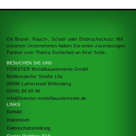
Ob Brand-, Rauch-, Schall- oder Einbruchschutz: Mit
unserem Unternehmen haben Sie einen zuverlässigen
Partner zum Thema Sicherheit an Ihrer Seite.
BESUCHEN SIE UNS
FÖRSTER Metallbauelemente GmbH
Möllensdorfer Straße 13a
06886 Lutherstadt Wittenberg
03491.66 65 66
info@foerster-metallbauelemente.de
LINKS
Kontakt
Impressum
Datenschutzerklärung