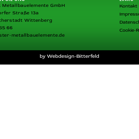
Metallbauelemente GmbH
Kontakt
rfer Straße 13a
Impres
therstadt Wittenberg
Datensc
65 66
Cookie-Ri
ster-metallbauelemente.de
by Webdesign-Bitterfeld