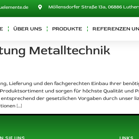
Möllensdorfer Straße 13a, 06886 Luthe
uelemente.de
E
ÜBER UNS
PRODUKTE
REFERENZEN UN
tung Metalltechnik
ung, Lieferung und den fachgerechten Einbau Ihrer benöt
n Produktsortiment und sorgen für höchste Qualität und P
entsprechend der gesetzlichen Vorgaben durch unser liz
ionen […]
N SIE UNS
LINKS