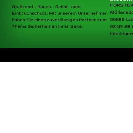
FÖRSTER 
Ob Brand-, Rauch-, Schall- oder
Möllensdo
Einbruchschutz: Mit unserem Unternehmen
06886 Lu
haben Sie einen zuverlässigen Partner zum
Thema Sicherheit an Ihrer Seite.
03491.66 
info@foer