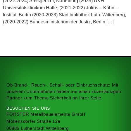
(2022-2024) Amtsgericht, Naumburg (2023) UKH
Universitätsklinikum Halle, (2021-2022) Julius – Kühn –
Institut, Berlin (2020-2023) Stadtbibliothek Luth. Wittenberg,
(2020-2022) Bundesministerium der Justiz, Berlin […]
Ob Brand-, Rauch-, Schall- oder Einbruchschutz: Mit
unserem Unternehmen haben Sie einen zuverlässigen
Partner zum Thema Sicherheit an Ihrer Seite.
BESUCHEN SIE UNS
FÖRSTER Metallbauelemente GmbH
Möllensdorfer Straße 13a
06886 Lutherstadt Wittenberg