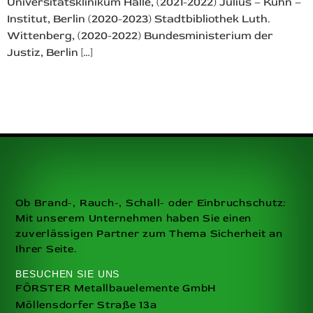
Universitätsklinikum Halle, (2021-2022) Julius – Kühn –
Institut, Berlin (2020-2023) Stadtbibliothek Luth.
Wittenberg, (2020-2022) Bundesministerium der
Justiz, Berlin […]
Ob Brand-, Rauch-, Schall- oder Einbruchschutz:
Mit unserem Unternehmen haben Sie einen
zuverlässigen Partner zum Thema Sicherheit an
Ihrer Seite.
BESUCHEN SIE UNS
FÖRSTER Metallbauelemente GmbH
Möllensdorfer Straße 13a