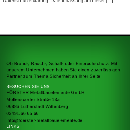
Datenschutzerklärung. Datenerfassung auf dieser […]
Ob Brand-, Rauch-, Schall- oder Einbruchschutz: Mit
unserem Unternehmen haben Sie einen zuverlässigen
Partner zum Thema Sicherheit an Ihrer Seite.
BESUCHEN SIE UNS
FÖRSTER Metallbauelemente GmbH
Möllensdorfer Straße 13a
06886 Lutherstadt Wittenberg
03491.66 65 66
info@foerster-metallbauelemente.de
LINKS