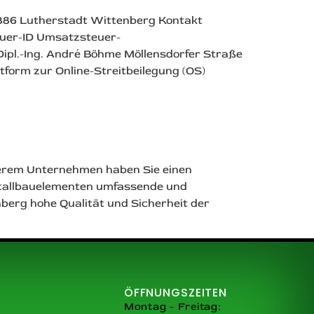
886 Lutherstadt Wittenberg Kontakt
teuer-ID Umsatzsteuer-
ipl.-Ing. André Böhme Möllensdorfer Straße
tform zur Online-Streitbeilegung (OS)
nserem Unternehmen haben Sie einen
Metallbauelementen umfassende und
erg hohe Qualität und Sicherheit der
ÖFFNUNGSZEITEN
Montag - Freitag: