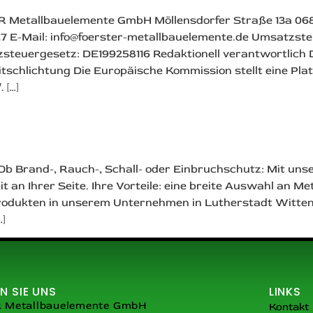
R Metallbauelemente GmbH Möllensdorfer Straße 13a 06
29 27 E-Mail: info@foerster-metallbauelemente.de Umsatzs
steuergesetz: DE199258116 Redaktionell verantwortlich D
schlichtung Die Europäische Kommission stellt eine Plat
 […]
 Ob Brand-, Rauch-, Schall- oder Einbruchschutz: Mit u
 an Ihrer Seite. Ihre Vorteile: eine breite Auswahl an 
odukten in unserem Unternehmen in Lutherstadt Wittenb
]
N SIE UNS
LINKS
Metallbauelemente GmbH
Kontakt