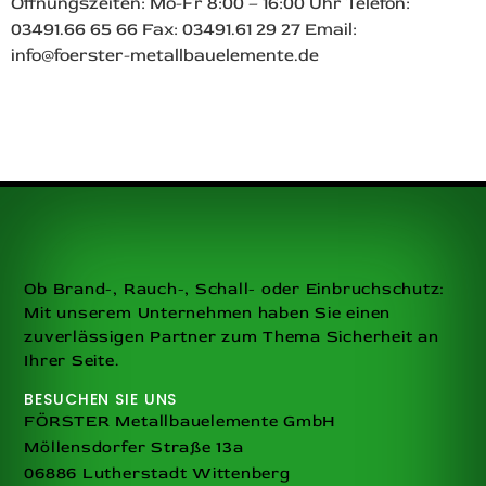
Öffnungszeiten: Mo-Fr 8:00 – 16:00 Uhr Telefon:
03491.66 65 66 Fax: 03491.61 29 27 Email:
info@foerster-metallbauelemente.de
Ob Brand-, Rauch-, Schall- oder Einbruchschutz:
Mit unserem Unternehmen haben Sie einen
zuverlässigen Partner zum Thema Sicherheit an
Ihrer Seite.
BESUCHEN SIE UNS
FÖRSTER Metallbauelemente GmbH
Möllensdorfer Straße 13a
06886 Lutherstadt Wittenberg