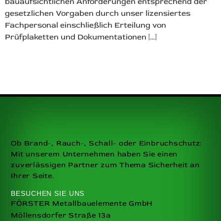
bauaufsichtlichen Anforderungen entsprechend der
gesetzlichen Vorgaben durch unser lizensiertes
Fachpersonal einschließlich Erteilung von
Prüfplaketten und Dokumentationen […]
Ob Brand-, Rauch-, Schall- oder Einbruchschutz:
Mit unserem Unternehmen haben Sie einen
zuverlässigen Partner zum Thema Sicherheit an
Ihrer Seite.
BESUCHEN SIE UNS
FÖRSTER Metallbauelemente GmbH
Möllensdorfer Straße 13a