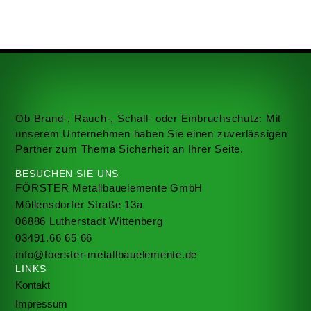
Ob Brand-, Rauch-, Schall- oder Einbruchschutz: Mit
unserem Unternehmen haben Sie einen zuverlässigen
Partner zum Thema Sicherheit an Ihrer Seite.
BESUCHEN SIE UNS
FÖRSTER Metallbauelemente GmbH
Möllensdorfer Straße 13a
06886 Lutherstadt Wittenberg
03491.66 65 66
info@foerster-metallbauelemente.de
LINKS
Kontakt
Impressum