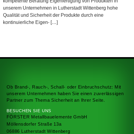
kompetente Beratung Eigenfertigung von Produkten in
unserem Unternehmen in Lutherstadt Wittenberg hohe
Qualität und Sicherheit der Produkte durch eine
kontinuierliche Eigen- […]
Ob Brand-, Rauch-, Schall- oder Einbruchschutz: Mit
unserem Unternehmen haben Sie einen zuverlässigen
Partner zum Thema Sicherheit an Ihrer Seite.
BESUCHEN SIE UNS
FÖRSTER Metallbauelemente GmbH
Möllensdorfer Straße 13a
06886 Lutherstadt Wittenberg