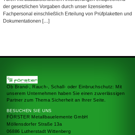
der gesetzlichen Vorgaben durch unser lizensiertes
Fachpersonal einschließlich Erteilung von Prüfplaketten und
Dokumentationen […]
Ob Brand-, Rauch-, Schall- oder Einbruchschutz: Mit
unserem Unternehmen haben Sie einen zuverlässigen
Partner zum Thema Sicherheit an Ihrer Seite.
BESUCHEN SIE UNS
FÖRSTER Metallbauelemente GmbH
Möllensdorfer Straße 13a
06886 Lutherstadt Wittenberg