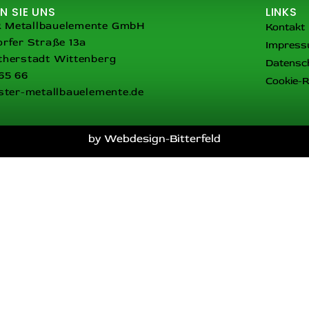
N SIE UNS
LINKS
Metallbauelemente GmbH
Kontakt
rfer Straße 13a
Impres
therstadt Wittenberg
Datensc
65 66
Cookie-Ri
ster-metallbauelemente.de
by Webdesign-Bitterfeld