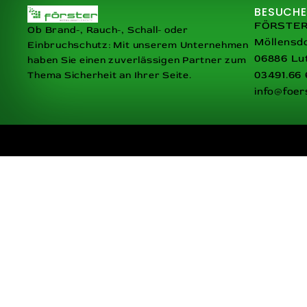
BESUCHE
FÖRSTER 
Ob Brand-, Rauch-, Schall- oder
Möllensdo
Einbruchschutz: Mit unserem Unternehmen
06886 Lu
haben Sie einen zuverlässigen Partner zum
03491.66 
Thema Sicherheit an Ihrer Seite.
info@foer