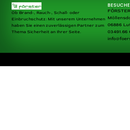
BESUCHE
FÖRSTER 
Ob Brand-, Rauch-, Schall- oder
Möllensdo
Einbruchschutz: Mit unserem Unternehmen
06886 Lu
haben Sie einen zuverlässigen Partner zum
03491.66 
Thema Sicherheit an Ihrer Seite.
info@foer