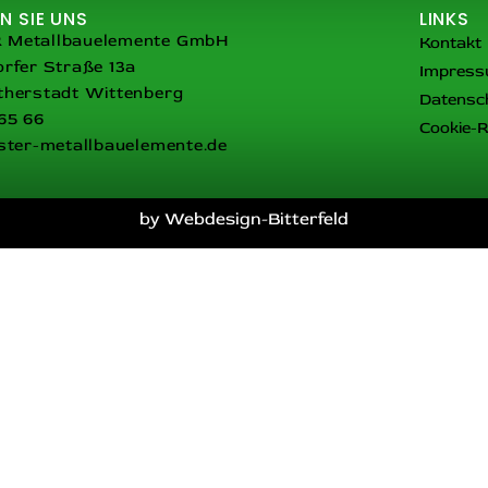
N SIE UNS
LINKS
Metallbauelemente GmbH
Kontakt
rfer Straße 13a
Impres
therstadt Wittenberg
Datensc
65 66
Cookie-Ri
ster-metallbauelemente.de
by Webdesign-Bitterfeld