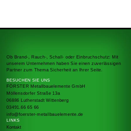
Ob Brand-, Rauch-, Schall- oder Einbruchschutz: Mit
unserem Unternehmen haben Sie einen zuverlässigen
Partner zum Thema Sicherheit an Ihrer Seite.
BESUCHEN SIE UNS
FÖRSTER Metallbauelemente GmbH
Möllensdorfer Straße 13a
06886 Lutherstadt Wittenberg
03491.66 65 66
info@foerster-metallbauelemente.de
LINKS
Kontakt