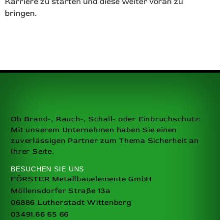
Karriere zu starten und diese weiter voran zu
bringen.
Ob Brand-, Rauch-, Schall- oder Einbruchschutz:
Mit unserem Unternehmen haben Sie einen
zuverlässigen Partner zum Thema Sicherheit an
Ihrer Seite.
BESUCHEN SIE UNS
FÖRSTER Metallbauelemente GmbH
Möllensdorfer Straße 13a
06886 Lutherstadt Wittenberg
03491.66 65 66