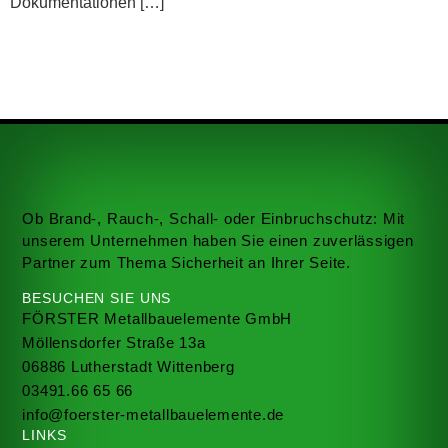
Dokumentationen […]
Ob Brand-, Rauch-, Schall- oder Einbruchschutz: Mit
unserem Unternehmen haben Sie einen zuverlässigen
Partner zum Thema Sicherheit an Ihrer Seite.
BESUCHEN SIE UNS
FÖRSTER Metallbauelemente GmbH
Möllensdorfer Straße 13a
06886 Lutherstadt Wittenberg
03491.66 65 66
info@foerster-metallbauelemente.de
LINKS