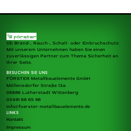
Ob Brand-, Rauch-, Schall- oder Einbruchschutz:
Mit unserem Unternehmen haben Sie einen
zuverlässigen Partner zum Thema Sicherheit an
Ihrer Seite.
BESUCHEN SIE UNS
FÖRSTER Metallbauelemente GmbH
Möllensdorfer Straße 13a
06886 Lutherstadt Wittenberg
03491.66 65 66
info@foerster-metallbauelemente.de
LINKS
Kontakt
Impressum