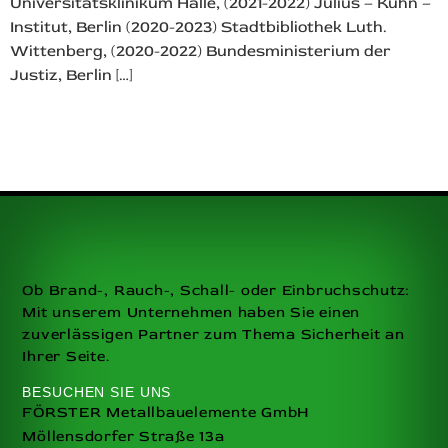
Universitätsklinikum Halle, (2021-2022) Julius – Kühn –
Institut, Berlin (2020-2023) Stadtbibliothek Luth.
Wittenberg, (2020-2022) Bundesministerium der
Justiz, Berlin […]
Ob Brand-, Rauch-, Schall- oder Einbruchschutz:
Mit unserem Unternehmen haben Sie einen
zuverlässigen Partner zum Thema Sicherheit an
Ihrer Seite.
BESUCHEN SIE UNS
FÖRSTER Metallbauelemente GmbH
Möllensdorfer Straße 13a