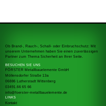
Ob Brand-, Rauch-, Schall- oder Einbruchschutz: Mit
unserem Unternehmen haben Sie einen zuverlässigen
Partner zum Thema Sicherheit an Ihrer Seite.
BESUCHEN SIE UNS
FÖRSTER Metallbauelemente GmbH
Möllensdorfer Straße 13a
06886 Lutherstadt Wittenberg
03491.66 65 66
info@foerster-metallbauelemente.de
LINKS
Kontakt