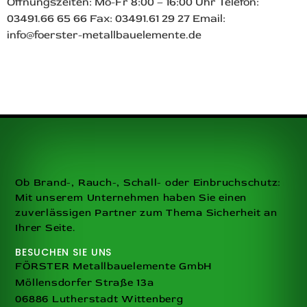
Öffnungszeiten: Mo-Fr 8:00 – 16:00 Uhr Telefon:
03491.66 65 66 Fax: 03491.61 29 27 Email:
info@foerster-metallbauelemente.de
Ob Brand-, Rauch-, Schall- oder Einbruchschutz:
Mit unserem Unternehmen haben Sie einen
zuverlässigen Partner zum Thema Sicherheit an
Ihrer Seite.
BESUCHEN SIE UNS
FÖRSTER Metallbauelemente GmbH
Möllensdorfer Straße 13a
06886 Lutherstadt Wittenberg