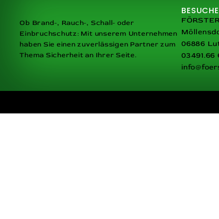
BESUCHE
FÖRSTER 
Ob Brand-, Rauch-, Schall- oder
Möllensdo
Einbruchschutz: Mit unserem Unternehmen
06886 Lu
haben Sie einen zuverlässigen Partner zum
Thema Sicherheit an Ihrer Seite.
03491.66 
info@foer