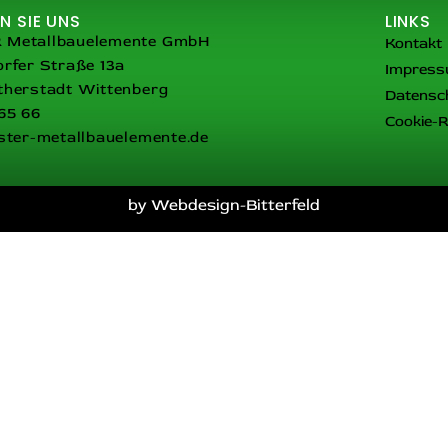
N SIE UNS
LINKS
Metallbauelemente GmbH
Kontakt
rfer Straße 13a
Impres
therstadt Wittenberg
Datensc
65 66
Cookie-Ri
ster-metallbauelemente.de
by Webdesign-Bitterfeld